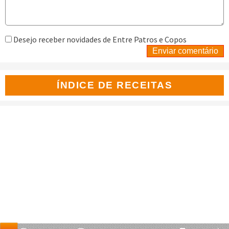
Desejo receber novidades de Entre Patros e Copos
Enviar comentário
ÍNDICE DE RECEITAS
Acompanhamentos (88)
Aves (29)
Carnes (91)
Comida brasileira (50)
Doces (156)
Entradas frias (83)
Entradas quentes (56)
Eventos (3)
Lanches (79)